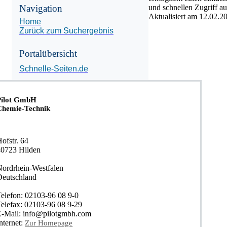
Navigation
und schnellen Zugriff auf
Aktualisiert am
12.02.2
Home
Zurück zum Suchergebnis
Portalübersicht
Schnelle-Seiten.de
Pilot GmbH
Chemie-Technik
ofstr. 64
40723 Hilden
Nordrhein-Westfalen
Deutschland
Telefon: 02103-96 08 9-0
Telefax: 02103-96 08 9-29
E-Mail: info@pilotgmbh.com
nternet:
Zur Homepage